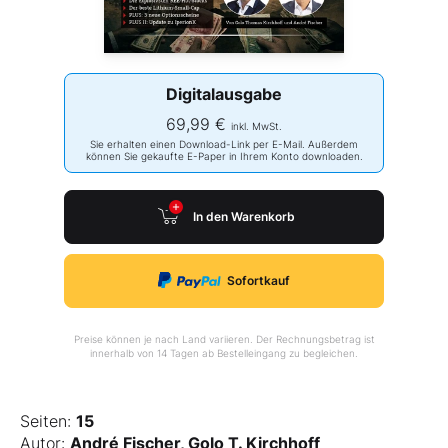
Digitalausgabe
69,99 €
inkl. MwSt.
Sie erhalten einen Download-Link per E-Mail. Außerdem
können Sie gekaufte E-Paper in Ihrem Konto downloaden.
In den Warenkorb
Sofortkauf
Preise können je nach Land variieren. Der Rechnungsbetrag ist
innerhalb von 14 Tagen ab Bestelleingang zu begleichen.
Seiten:
15
Autor:
André Fischer, Golo T. Kirchhoff