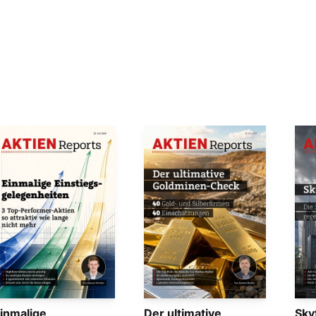
inmalige
Der ultimative
Sky