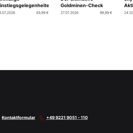
instiegsgelegenheiten
Goldminen-Check
Akt
Cra
8.07.2026
49,99 €
27.07.2026
99,99 €
24.0
Kontaktformular
+49 9221 9051 - 110