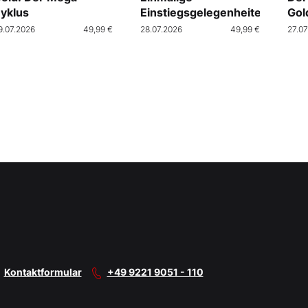
yklus
Einstiegsgelegenheiten
Gol
9.07.2026
49,99 €
28.07.2026
49,99 €
27.07
Kontaktformular
+49 9221 9051 - 110