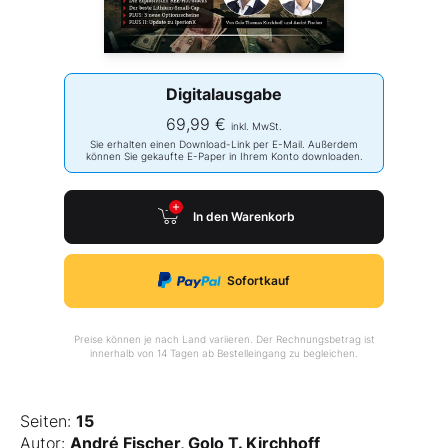
Digitalausgabe
69,99 €
inkl. MwSt.
Sie erhalten einen Download-Link per E-Mail. Außerdem
können Sie gekaufte E-Paper in Ihrem Konto downloaden.
In den Warenkorb
Sofortkauf
Preise können je nach Land variieren. Der Rechnungsbetrag ist
innerhalb von 14 Tagen ab Bestelleingang zu begleichen.
Seiten:
15
Autor:
André Fischer, Golo T. Kirchhoff