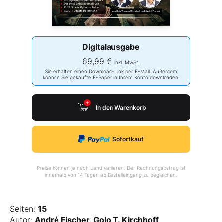
Digitalausgabe
69,99 €
inkl. MwSt.
Sie erhalten einen Download-Link per E-Mail. Außerdem
können Sie gekaufte E-Paper in Ihrem Konto downloaden.
In den Warenkorb
Sofortkauf
Preise können je nach Land variieren. Der Rechnungsbetrag ist
innerhalb von 14 Tagen ab Bestelleingang zu begleichen.
Seiten:
15
Autor:
André Fischer, Golo T. Kirchhoff