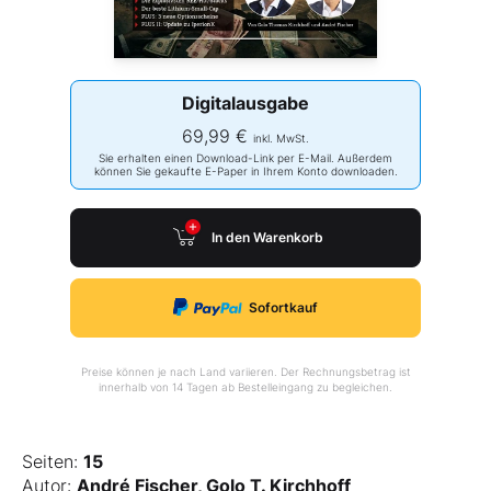
Digitalausgabe
69,99 €
inkl. MwSt.
Sie erhalten einen Download-Link per E-Mail. Außerdem
können Sie gekaufte E-Paper in Ihrem Konto downloaden.
In den Warenkorb
Sofortkauf
Preise können je nach Land variieren. Der Rechnungsbetrag ist
innerhalb von 14 Tagen ab Bestelleingang zu begleichen.
Seiten:
15
Autor:
André Fischer, Golo T. Kirchhoff