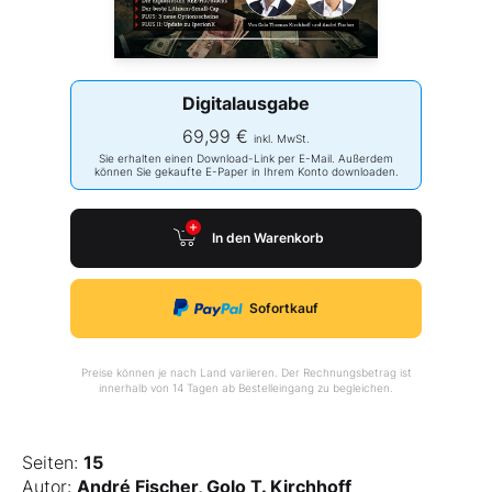
Digitalausgabe
69,99 €
inkl. MwSt.
Sie erhalten einen Download-Link per E-Mail. Außerdem
können Sie gekaufte E-Paper in Ihrem Konto downloaden.
In den Warenkorb
Sofortkauf
Preise können je nach Land variieren. Der Rechnungsbetrag ist
innerhalb von 14 Tagen ab Bestelleingang zu begleichen.
Seiten:
15
Autor:
André Fischer, Golo T. Kirchhoff