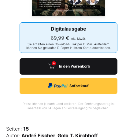
Digitalausgabe
69,99 €
inkl. MwSt.
Sie erhalten einen Download-Link per E-Mail. Außerdem
können Sie gekaufte E-Paper in Ihrem Konto downloaden.
In den Warenkorb
Sofortkauf
Preise können je nach Land variieren. Der Rechnungsbetrag ist
innerhalb von 14 Tagen ab Bestelleingang zu begleichen.
Seiten:
15
Autor:
André Fischer, Golo T. Kirchhoff