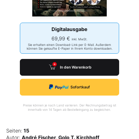
Digitalausgabe
69,99 €
inkl. MwSt.
Sie erhalten einen Download-Link per E-Mail. Außerdem
können Sie gekaufte E-Paper in Ihrem Konto downloaden.
In den Warenkorb
Sofortkauf
Preise können je nach Land variieren. Der Rechnungsbetrag ist
innerhalb von 14 Tagen ab Bestelleingang zu begleichen.
Seiten:
15
Autor:
André Fischer, Golo T. Kirchhoff