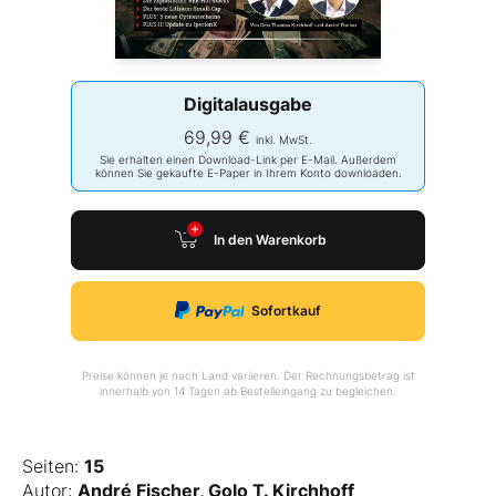
Digitalausgabe
69,99 €
inkl. MwSt.
Sie erhalten einen Download-Link per E-Mail. Außerdem
können Sie gekaufte E-Paper in Ihrem Konto downloaden.
In den Warenkorb
Sofortkauf
Preise können je nach Land variieren. Der Rechnungsbetrag ist
innerhalb von 14 Tagen ab Bestelleingang zu begleichen.
Seiten:
15
Autor:
André Fischer, Golo T. Kirchhoff