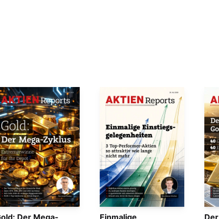
old: Der Mega-
Einmalige
Der