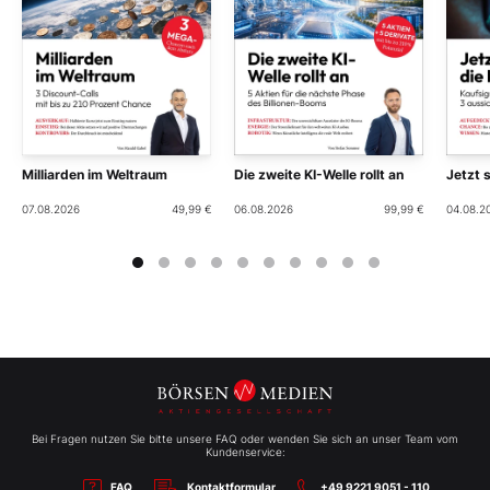
Milliarden im Weltraum
Die zweite KI-Welle rollt an
Jetzt 
07.08.2026
49,99 €
06.08.2026
99,99 €
04.08.2
Bei Fragen nutzen Sie bitte unsere FAQ oder wenden Sie sich an unser Team vom
Kundenservice:
FAQ
Kontaktformular
+49 9221 9051 - 110