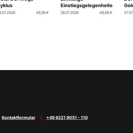
yklus
Einstiegsgelegenheiten
Gol
9.07.2026
49,99 €
28.07.2026
49,99 €
27.07
Kontaktformular
+49 9221 9051 - 110