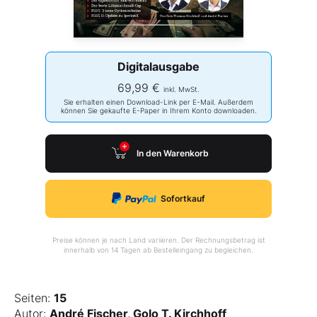
Digitalausgabe
69,99 €
inkl. MwSt.
Sie erhalten einen Download-Link per E-Mail. Außerdem
können Sie gekaufte E-Paper in Ihrem Konto downloaden.
In den Warenkorb
Sofortkauf
Preise können je nach Land variieren. Der Rechnungsbetrag ist
innerhalb von 14 Tagen ab Bestelleingang zu begleichen.
Seiten:
15
Autor:
André Fischer, Golo T. Kirchhoff