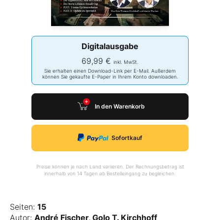
Digitalausgabe
69,99 €
inkl. MwSt.
Sie erhalten einen Download-Link per E-Mail. Außerdem
können Sie gekaufte E-Paper in Ihrem Konto downloaden.
In den Warenkorb
Sofortkauf
Preise können je nach Land variieren. Der Rechnungsbetrag ist
innerhalb von 14 Tagen ab Bestelleingang zu begleichen.
Seiten:
15
Autor:
André Fischer, Golo T. Kirchhoff