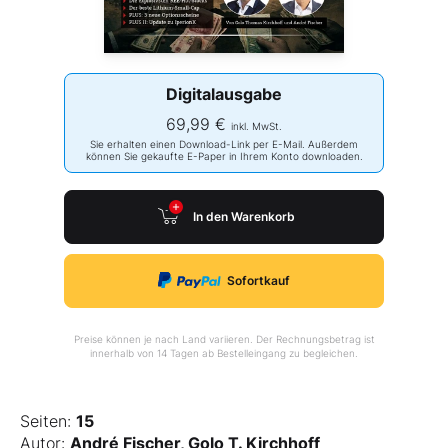
Digitalausgabe
69,99 €
inkl. MwSt.
Sie erhalten einen Download-Link per E-Mail. Außerdem
können Sie gekaufte E-Paper in Ihrem Konto downloaden.
In den Warenkorb
Sofortkauf
Preise können je nach Land variieren. Der Rechnungsbetrag ist
innerhalb von 14 Tagen ab Bestelleingang zu begleichen.
Seiten:
15
Autor:
André Fischer, Golo T. Kirchhoff