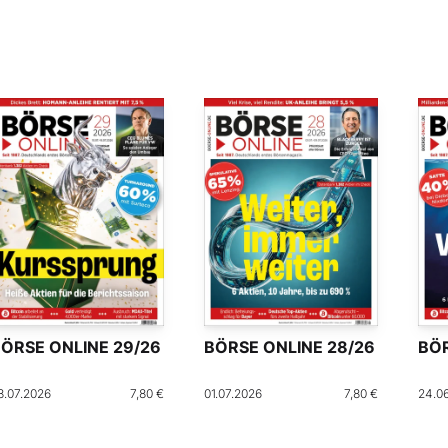
ÖRSE ONLINE 29/26
BÖRSE ONLINE 28/26
BÖR
8.07.2026
7,80 €
01.07.2026
7,80 €
24.0