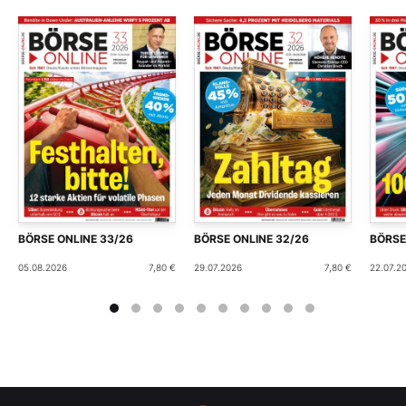
BÖRSE ONLINE 33/26
BÖRSE ONLINE 32/26
BÖRSE
05.08.2026
7,80 €
29.07.2026
7,80 €
22.07.2