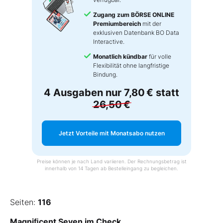
Zugang zum BÖRSE ONLINE
Premiumbereich
mit der
exklusiven Datenbank BO Data
Interactive.
Monatlich kündbar
für volle
Flexibilität ohne langfristige
Bindung.
4 Ausgaben nur
7,80 €
statt
26,50 €
Jetzt Vorteile mit Monatsabo nutzen
Preise können je nach Land variieren. Der Rechnungsbetrag ist
innerhalb von 14 Tagen ab Bestelleingang zu begleichen.
Seiten:
116
Magniﬁcent Seven im Check