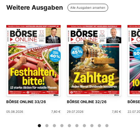
Weitere Ausgaben
Alle Ausgaben ansehen
BÖRSE ONLINE 33/26
BÖRSE ONLINE 32/26
BÖRSE
05.08.2026
7,80 €
29.07.2026
7,80 €
22.07.2