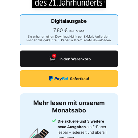
Digitalausgabe
7,80 €
inkl. MwSt.
Sie erhalten einen Download-Link per E-Mail. Außerdem
können Sie gekaufte E-Paper in Ihrem Konto downloaden.
In den Warenkorb
Sofortkauf
Mehr lesen mit unserem
Monatsabo
Die aktuelle und 3 weitere
neue Ausgaben
als E-Paper
lesbar – jederzeit und überall
verfügbar.