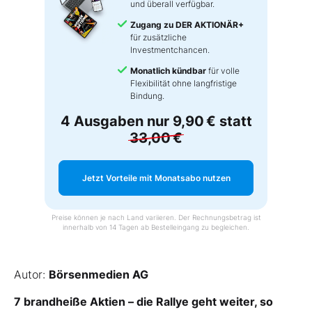
und überall verfügbar.
Zugang zu DER AKTIONÄR+
für zusätzliche
Investmentchancen.
Monatlich kündbar
für volle
Flexibilität ohne langfristige
Bindung.
4 Ausgaben nur
9,90 €
statt
33,00 €
Jetzt Vorteile mit Monatsabo nutzen
Preise können je nach Land variieren. Der Rechnungsbetrag ist
innerhalb von 14 Tagen ab Bestelleingang zu begleichen.
Autor:
Börsenmedien AG
7 brandheiße Aktien – die Rallye geht weiter, so