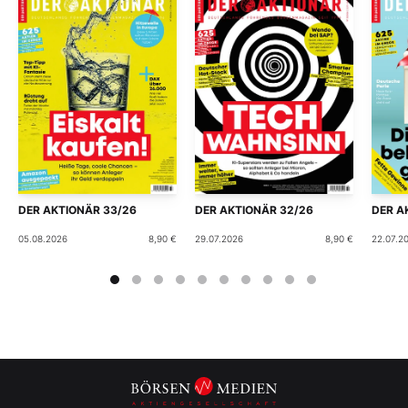
DER AKTIONÄR 33/26
DER AKTIONÄR 32/26
DER A
05.08.2026
8,90 €
29.07.2026
8,90 €
22.07.2