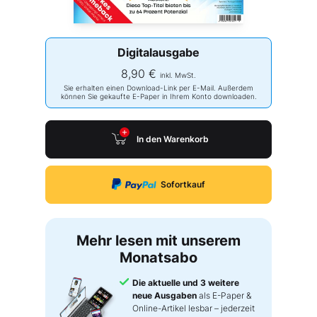
Digitalausgabe
8,90 €
inkl. MwSt.
Sie erhalten einen Download-Link per E-Mail. Außerdem
können Sie gekaufte E-Paper in Ihrem Konto downloaden.
In den Warenkorb
Sofortkauf
Mehr lesen mit unserem
Monatsabo
Die aktuelle und 3 weitere
neue Ausgaben
als E-Paper &
Online-Artikel lesbar – jederzeit