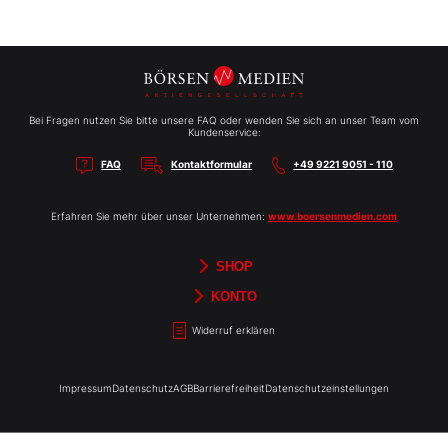
Bei Fragen nutzen Sie bitte unsere FAQ oder wenden Sie sich an unser Team vom
Kundenservice:
FAQ
Kontaktformular
+49 9221 9051 - 110
Erfahren Sie mehr über unser Unternehmen:
www.boersenmedien.com
SHOP
Aktien-Reports
HEBELTRADER
Merchandise
Börsenbriefe
Gutscheine
TradingDay
Newsletter
Magazine
Bücher
KONTO
Benachrichtigungen
Kontoinformationen
Passwort ändern
Abonnements
Abo kündigen
Rechnungen
Bibliothek
Widerruf erklären
Impressum
Datenschutz
AGB
Barrierefreiheit
Datenschutzeinstellungen