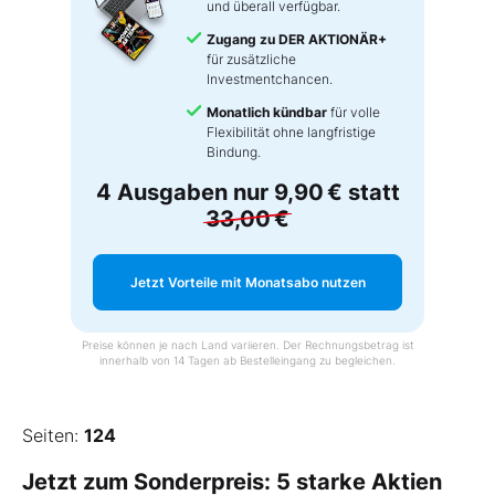
und überall verfügbar.
Zugang zu DER AKTIONÄR+
für zusätzliche
Investmentchancen.
Monatlich kündbar
für volle
Flexibilität ohne langfristige
Bindung.
4 Ausgaben nur
9,90 €
statt
33,00 €
Jetzt Vorteile mit Monatsabo nutzen
Preise können je nach Land variieren. Der Rechnungsbetrag ist
innerhalb von 14 Tagen ab Bestelleingang zu begleichen.
Seiten:
124
Jetzt zum Sonderpreis: 5 starke Aktien