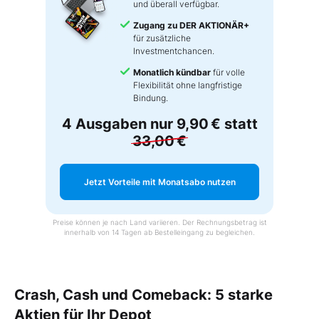
und überall verfügbar.
Zugang zu DER AKTIONÄR+
für zusätzliche
Investmentchancen.
Monatlich kündbar
für volle
Flexibilität ohne langfristige
Bindung.
4 Ausgaben nur
9,90 €
statt
33,00 €
Jetzt Vorteile mit Monatsabo nutzen
Preise können je nach Land variieren. Der Rechnungsbetrag ist
innerhalb von 14 Tagen ab Bestelleingang zu begleichen.
Crash, Cash und Comeback: 5 starke
Aktien für Ihr Depot