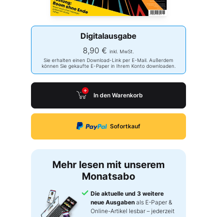
Digitalausgabe
8,90 €
inkl. MwSt.
Sie erhalten einen Download-Link per E-Mail. Außerdem
können Sie gekaufte E-Paper in Ihrem Konto downloaden.
In den Warenkorb
Sofortkauf
Mehr lesen mit unserem
Monatsabo
Die aktuelle und 3 weitere
neue Ausgaben
als E-Paper &
Online-Artikel lesbar – jederzeit