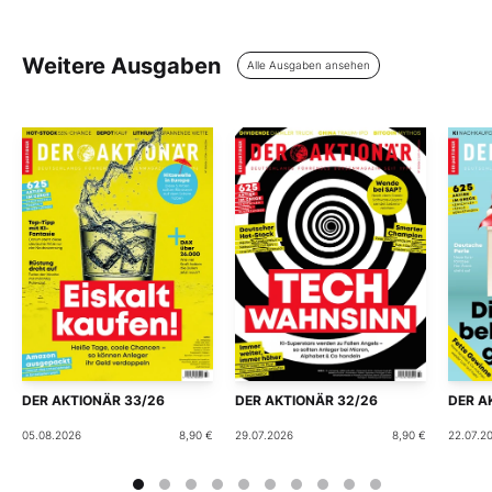
Weitere Ausgaben
Alle Ausgaben ansehen
DER AKTIONÄR 33/26
DER AKTIONÄR 32/26
DER A
05.08.2026
8,90 €
29.07.2026
8,90 €
22.07.2