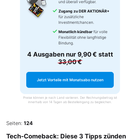
und überall verfügbar.
Zugang zu DER AKTIONÄR+
für zusätzliche
Investmentchancen.
Monatlich kündbar
für volle
Flexibilität ohne langfristige
Bindung.
4 Ausgaben nur
9,90 €
statt
33,00 €
Jetzt Vorteile mit Monatsabo nutzen
Preise können je nach Land variieren. Der Rechnungsbetrag ist
innerhalb von 14 Tagen ab Bestelleingang zu begleichen.
Seiten:
124
Tech-Comeback: Diese 3 Tipps zünden