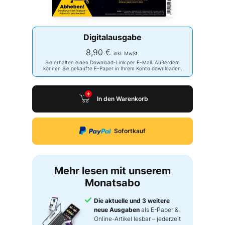
Digitalausgabe
8,90 €
inkl. MwSt.
Sie erhalten einen Download-Link per E-Mail. Außerdem
können Sie gekaufte E-Paper in Ihrem Konto downloaden.
In den Warenkorb
Sofortkauf
Mehr lesen mit unserem
Monatsabo
Die aktuelle und 3 weitere
neue Ausgaben
als E-Paper &
Online-Artikel lesbar – jederzeit