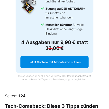
und überall verfügbar.
Zugang zu DER AKTIONÄR+
für zusätzliche
Investmentchancen.
Monatlich kündbar
für volle
Flexibilität ohne langfristige
Bindung.
4 Ausgaben nur
9,90 €
statt
33,00 €
Jetzt Vorteile mit Monatsabo nutzen
Preise können je nach Land variieren. Der Rechnungsbetrag ist
innerhalb von 14 Tagen ab Bestelleingang zu begleichen.
Seiten:
124
Tech-Comeback: Diese 3 Tipps zünden