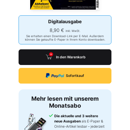
Digitalausgabe
8,90 €
inkl. MwSt.
Sie erhalten einen Download-Link per E-Mail. Außerdem
können Sie gekaufte E-Paper in Ihrem Konto downloaden.
In den Warenkorb
Sofortkauf
Mehr lesen mit unserem
Monatsabo
Die aktuelle und 3 weitere
neue Ausgaben
als E-Paper &
Online-Artikel lesbar – jederzeit