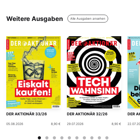
Weitere Ausgaben
Alle Ausgaben ansehen
DER AKTIONÄR 33/26
DER AKTIONÄR 32/26
DER A
05.08.2026
8,90 €
29.07.2026
8,90 €
22.07.2