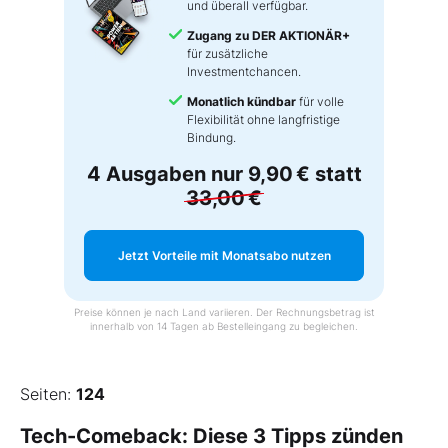
und überall verfügbar.
Zugang zu DER AKTIONÄR+
für zusätzliche
Investmentchancen.
Monatlich kündbar
für volle
Flexibilität ohne langfristige
Bindung.
4 Ausgaben nur
9,90 €
statt
33,00 €
Jetzt Vorteile mit Monatsabo nutzen
Preise können je nach Land variieren. Der Rechnungsbetrag ist
innerhalb von 14 Tagen ab Bestelleingang zu begleichen.
Seiten:
124
Tech-Comeback: Diese 3 Tipps zünden