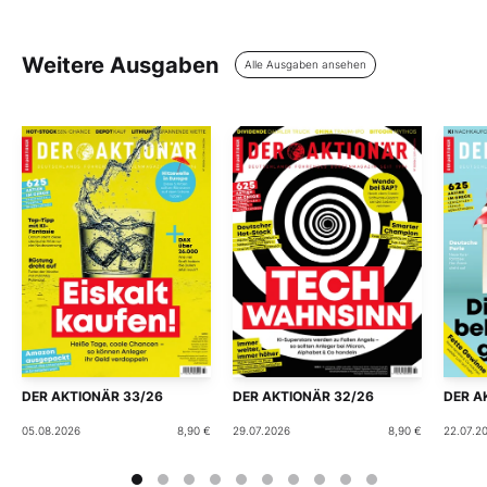
Weitere Ausgaben
Alle Ausgaben ansehen
DER AKTIONÄR 33/26
DER AKTIONÄR 32/26
DER A
05.08.2026
8,90 €
29.07.2026
8,90 €
22.07.2