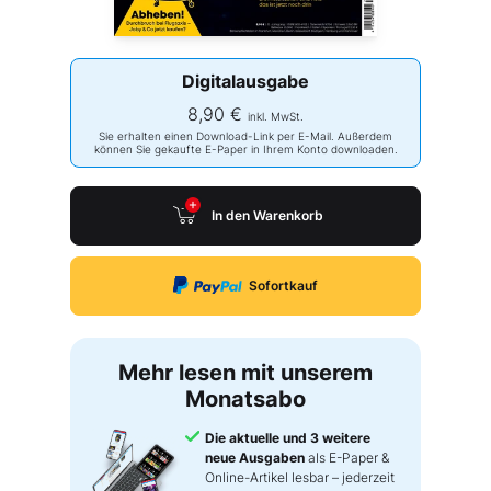
Digitalausgabe
8,90 €
inkl. MwSt.
Sie erhalten einen Download-Link per E-Mail. Außerdem
können Sie gekaufte E-Paper in Ihrem Konto downloaden.
In den Warenkorb
Sofortkauf
Mehr lesen mit unserem
Monatsabo
Die aktuelle und 3 weitere
neue Ausgaben
als E-Paper &
Online-Artikel lesbar – jederzeit