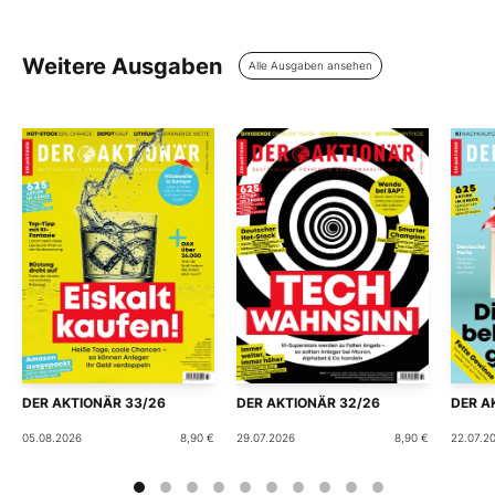
Weitere Ausgaben
Alle Ausgaben ansehen
DER AKTIONÄR 33/26
DER AKTIONÄR 32/26
DER A
05.08.2026
8,90 €
29.07.2026
8,90 €
22.07.2