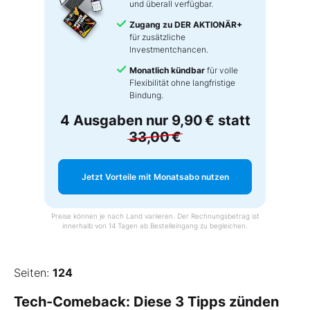
und überall verfügbar.
Zugang zu DER AKTIONÄR+
für zusätzliche
Investmentchancen.
Monatlich kündbar
für volle
Flexibilität ohne langfristige
Bindung.
4 Ausgaben nur
9,90 €
statt
33,00 €
Jetzt Vorteile mit Monatsabo nutzen
Preise können je nach Land variieren. Der Rechnungsbetrag ist
innerhalb von 14 Tagen ab Bestelleingang zu begleichen.
Seiten:
124
Tech-Comeback: Diese 3 Tipps zünden