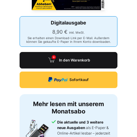
Digitalausgabe
8,90 €
inkl. MwSt.
Sie erhalten einen Download-Link per E-Mail. Außerdem
können Sie gekaufte E-Paper in Ihrem Konto downloaden.
In den Warenkorb
Sofortkauf
Mehr lesen mit unserem
Monatsabo
Die aktuelle und 3 weitere
neue Ausgaben
als E-Paper &
Online-Artikel lesbar – jederzeit