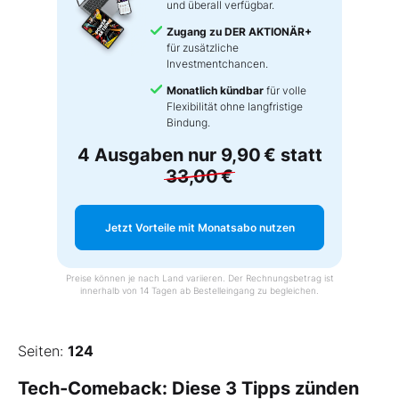
und überall verfügbar.
Zugang zu DER AKTIONÄR+
für zusätzliche
Investmentchancen.
Monatlich kündbar
für volle
Flexibilität ohne langfristige
Bindung.
4 Ausgaben nur
9,90 €
statt
33,00 €
Jetzt Vorteile mit Monatsabo nutzen
Preise können je nach Land variieren. Der Rechnungsbetrag ist
innerhalb von 14 Tagen ab Bestelleingang zu begleichen.
Seiten:
124
Tech-Comeback: Diese 3 Tipps zünden