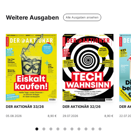
Weitere Ausgaben
Alle Ausgaben ansehen
DER AKTIONÄR 33/26
DER AKTIONÄR 32/26
DER A
05.08.2026
8,90 €
29.07.2026
8,90 €
22.07.2