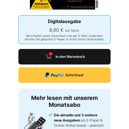
Digitalausgabe
8,90 €
inkl. MwSt.
Sie erhalten einen Download-Link per E-Mail. Außerdem
können Sie gekaufte E-Paper in Ihrem Konto downloaden.
In den Warenkorb
Sofortkauf
Mehr lesen mit unserem
Monatsabo
Die aktuelle und 3 weitere
neue Ausgaben
als E-Paper &
Online-Artikel lesbar – jederzeit