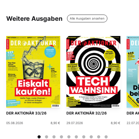
Weitere Ausgaben
Alle Ausgaben ansehen
DER AKTIONÄR 33/26
DER AKTIONÄR 32/26
DER A
05.08.2026
8,90 €
29.07.2026
8,90 €
22.07.2