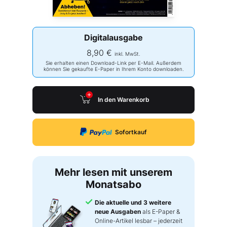
Digitalausgabe
8,90 €
inkl. MwSt.
Sie erhalten einen Download-Link per E-Mail. Außerdem
können Sie gekaufte E-Paper in Ihrem Konto downloaden.
In den Warenkorb
Sofortkauf
Mehr lesen mit unserem
Monatsabo
Die aktuelle und 3 weitere
neue Ausgaben
als E-Paper &
Online-Artikel lesbar – jederzeit