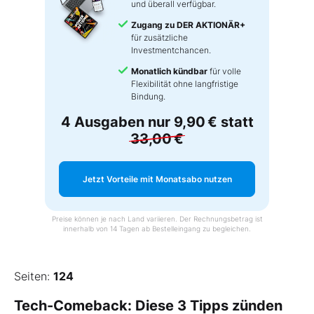
und überall verfügbar.
Zugang zu DER AKTIONÄR+
für zusätzliche
Investmentchancen.
Monatlich kündbar
für volle
Flexibilität ohne langfristige
Bindung.
4 Ausgaben nur
9,90 €
statt
33,00 €
Jetzt Vorteile mit Monatsabo nutzen
Preise können je nach Land variieren. Der Rechnungsbetrag ist
innerhalb von 14 Tagen ab Bestelleingang zu begleichen.
Seiten:
124
Tech-Comeback: Diese 3 Tipps zünden