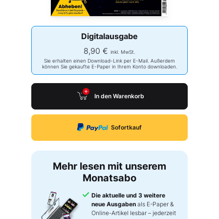
Digitalausgabe
8,90 €
inkl. MwSt.
Sie erhalten einen Download-Link per E-Mail. Außerdem
können Sie gekaufte E-Paper in Ihrem Konto downloaden.
In den Warenkorb
Sofortkauf
Mehr lesen mit unserem
Monatsabo
Die aktuelle und 3 weitere
neue Ausgaben
als E-Paper &
Online-Artikel lesbar – jederzeit