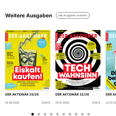
Weitere Ausgaben
Alle Ausgaben ansehen
DER AKTIONÄR 33/26
DER AKTIONÄR 32/26
DER A
05.08.2026
8,90 €
29.07.2026
8,90 €
22.07.2