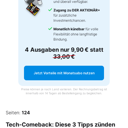
und überall verfügbar.
Zugang zu DER AKTIONÄR+
für zusätzliche
Investmentchancen.
Monatlich kündbar
für volle
Flexibilität ohne langfristige
Bindung.
4 Ausgaben nur
9,90 €
statt
33,00 €
Jetzt Vorteile mit Monatsabo nutzen
Preise können je nach Land variieren. Der Rechnungsbetrag ist
innerhalb von 14 Tagen ab Bestelleingang zu begleichen.
Seiten:
124
Tech-Comeback: Diese 3 Tipps zünden