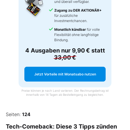
und überall verfügbar.
Zugang zu DER AKTIONÄR+
für zusätzliche
Investmentchancen.
Monatlich kündbar
für volle
Flexibilität ohne langfristige
Bindung.
4 Ausgaben nur
9,90 €
statt
33,00 €
Jetzt Vorteile mit Monatsabo nutzen
Preise können je nach Land variieren. Der Rechnungsbetrag ist
innerhalb von 14 Tagen ab Bestelleingang zu begleichen.
Seiten:
124
Tech-Comeback: Diese 3 Tipps zünden