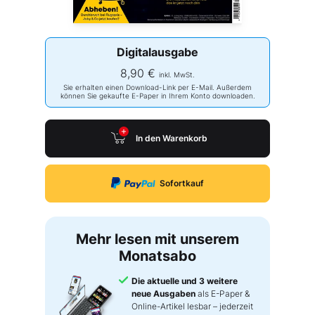
Digitalausgabe
8,90 €
inkl. MwSt.
Sie erhalten einen Download-Link per E-Mail. Außerdem
können Sie gekaufte E-Paper in Ihrem Konto downloaden.
In den Warenkorb
Sofortkauf
Mehr lesen mit unserem
Monatsabo
Die aktuelle und 3 weitere
neue Ausgaben
als E-Paper &
Online-Artikel lesbar – jederzeit