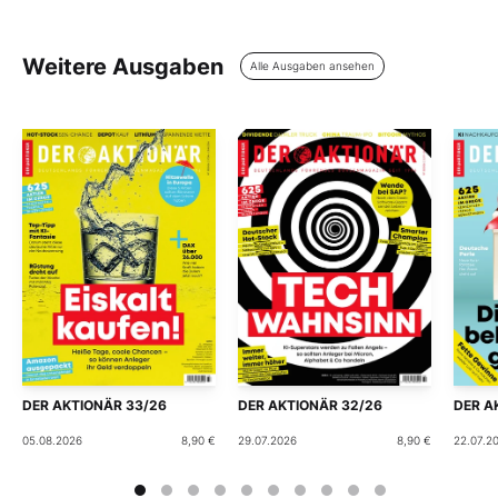
Weitere Ausgaben
Alle Ausgaben ansehen
DER AKTIONÄR 33/26
DER AKTIONÄR 32/26
DER A
05.08.2026
8,90 €
29.07.2026
8,90 €
22.07.2