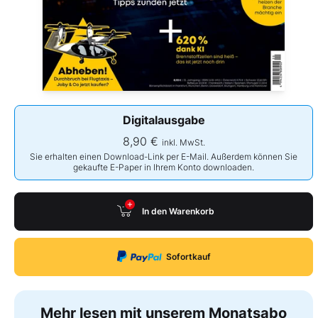
Digitalausgabe
8,90 €
inkl. MwSt.
Sie erhalten einen Download-Link per E-Mail. Außerdem können Sie
gekaufte E-Paper in Ihrem Konto downloaden.
In den Warenkorb
Sofortkauf
Mehr lesen mit unserem Monatsabo