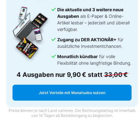
Die aktuelle und 3 weitere neue
Ausgaben
als E-Paper & Online-
Artikel lesbar – jederzeit und überall
verfügbar.
Zugang zu DER AKTIONÄR+
für
zusätzliche Investmentchancen.
Monatlich kündbar
für volle
Flexibilität ohne langfristige Bindung.
4 Ausgaben nur
9,90 €
statt
33,00 €
Jetzt Vorteile mit Monatsabo nutzen
Preise können je nach Land variieren. Der Rechnungsbetrag ist innerhalb
von 14 Tagen ab Bestelleingang zu begleichen.