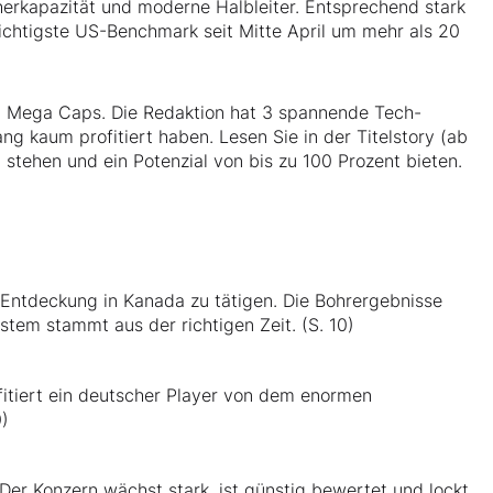
herkapazität und moderne Halbleiter. Entsprechend stark
wichtigste US-Benchmark seit Mitte April um mehr als 20
n Mega Caps. Die Redaktion hat 3 spannende Tech-
ang kaum profitiert haben. Lesen Sie in der Titelstory (ab
 stehen und ein Potenzial von bis zu 100 Prozent bieten.
 Entdeckung in Kanada zu tätigen. Die Bohrergebnisse
tem stammt aus der richtigen Zeit. (S. 10)
itiert ein deutscher Player von dem enormen
0)
Der Konzern wächst stark, ist günstig bewertet und lockt