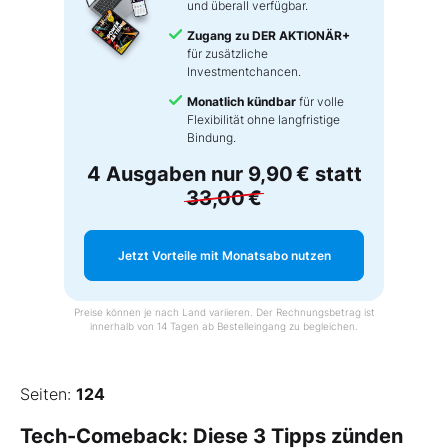
und überall verfügbar.
Zugang zu DER AKTIONÄR+
für zusätzliche
Investmentchancen.
Monatlich kündbar
für volle
Flexibilität ohne langfristige
Bindung.
4 Ausgaben nur
9,90 €
statt
33,00 €
Jetzt Vorteile mit Monatsabo nutzen
Preise können je nach Land variieren. Der Rechnungsbetrag ist
innerhalb von 14 Tagen ab Bestelleingang zu begleichen.
Seiten:
124
Tech-Comeback: Diese 3 Tipps zünden