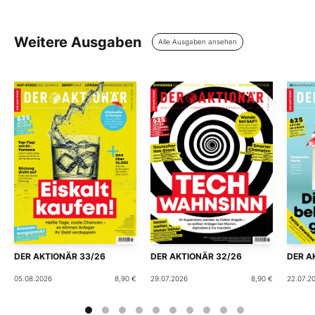
Weitere Ausgaben
Alle Ausgaben ansehen
DER AKTIONÄR 33/26
DER AKTIONÄR 32/26
DER A
05.08.2026
8,90 €
29.07.2026
8,90 €
22.07.2