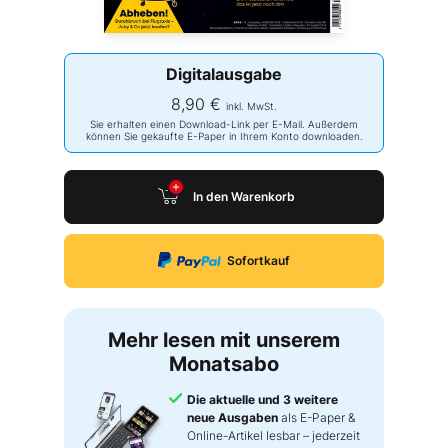
Digitalausgabe
8,90 €
inkl. MwSt.
Sie erhalten einen Download-Link per E-Mail. Außerdem
können Sie gekaufte E-Paper in Ihrem Konto downloaden.
In den Warenkorb
Sofortkauf
Mehr lesen mit unserem
Monatsabo
Die aktuelle und 3 weitere
neue Ausgaben
als E-Paper &
Online-Artikel lesbar – jederzeit