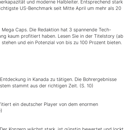
herkapazität und moderne Halbleiter. Entsprechend stark
wichtigste US-Benchmark seit Mitte April um mehr als 20
n Mega Caps. Die Redaktion hat 3 spannende Tech-
ang kaum profitiert haben. Lesen Sie in der Titelstory (ab
 stehen und ein Potenzial von bis zu 100 Prozent bieten.
 Entdeckung in Kanada zu tätigen. Die Bohrergebnisse
tem stammt aus der richtigen Zeit. (S. 10)
itiert ein deutscher Player von dem enormen
0)
Der Konzern wächst stark, ist günstig bewertet und lockt