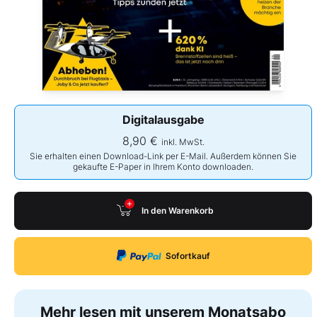
Digitalausgabe
8,90 €
inkl. MwSt.
Sie erhalten einen Download-Link per E-Mail. Außerdem können Sie
gekaufte E-Paper in Ihrem Konto downloaden.
In den Warenkorb
Sofortkauf
Mehr lesen mit unserem Monatsabo