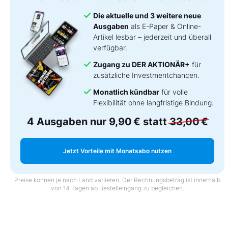
Die aktuelle und 3 weitere neue
Ausgaben
als E-Paper & Online-
Artikel lesbar – jederzeit und überall
verfügbar.
Zugang zu DER AKTIONÄR+
für
zusätzliche Investmentchancen.
Monatlich kündbar
für volle
Flexibilität ohne langfristige Bindung.
4 Ausgaben nur
9,90 €
statt
33,00 €
Jetzt Vorteile mit Monatsabo nutzen
Preise können je nach Land variieren. Der Rechnungsbetrag ist innerhalb
von 14 Tagen ab Bestelleingang zu begleichen.