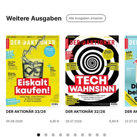
Weitere Ausgaben
Alle Ausgaben ansehen
DER AKTIONÄR 33/26
DER AKTIONÄR 32/26
DER A
05.08.2026
8,90 €
29.07.2026
8,90 €
22.07.2