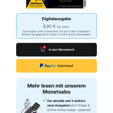
Digitalausgabe
8,90 €
inkl. MwSt.
Sie erhalten einen Download-Link per E-Mail. Außerdem
können Sie gekaufte E-Paper in Ihrem Konto downloaden.
In den Warenkorb
Sofortkauf
Mehr lesen mit unserem
Monatsabo
Die aktuelle und 3 weitere
neue Ausgaben
als E-Paper &
Online-Artikel lesbar – jederzeit