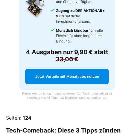
und überall verfügbar.
Zugang zu DER AKTIONÄR+
für zusätzliche
Investmentchancen.
Monatlich kündbar
für volle
Flexibilität ohne langfristige
Bindung.
4 Ausgaben nur
9,90 €
statt
33,00 €
Jetzt Vorteile mit Monatsabo nutzen
Preise können je nach Land variieren. Der Rechnungsbetrag ist
innerhalb von 14 Tagen ab Bestelleingang zu begleichen.
Seiten:
124
Tech-Comeback: Diese 3 Tipps zünden