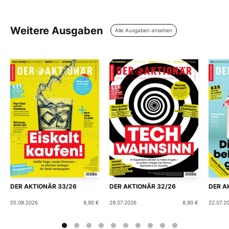
Weitere Ausgaben
Alle Ausgaben ansehen
DER AKTIONÄR 33/26
DER AKTIONÄR 32/26
DER A
05.08.2026
8,90 €
29.07.2026
8,90 €
22.07.2