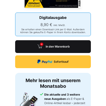
Digitalausgabe
8,90 €
inkl. MwSt.
Sie erhalten einen Download-Link per E-Mail. Außerdem
können Sie gekaufte E-Paper in Ihrem Konto downloaden.
In den Warenkorb
Sofortkauf
Mehr lesen mit unserem
Monatsabo
Die aktuelle und 3 weitere
neue Ausgaben
als E-Paper &
Online-Artikel lesbar – jederzeit