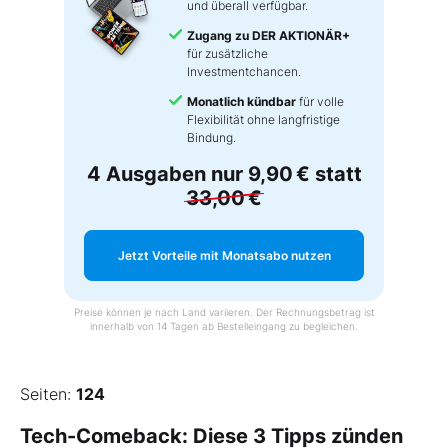
und überall verfügbar.
Zugang zu DER AKTIONÄR+
für zusätzliche
Investmentchancen.
Monatlich kündbar
für volle
Flexibilität ohne langfristige
Bindung.
4 Ausgaben nur
9,90 €
statt
33,00 €
Jetzt Vorteile mit Monatsabo nutzen
Preise können je nach Land variieren. Der Rechnungsbetrag ist
innerhalb von 14 Tagen ab Bestelleingang zu begleichen.
Seiten:
124
Tech-Comeback: Diese 3 Tipps zünden