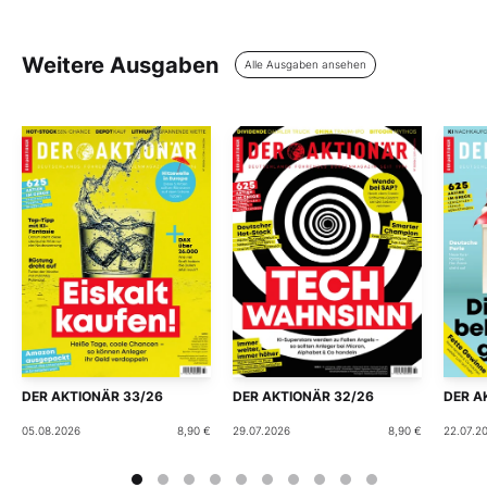
Weitere Ausgaben
Alle Ausgaben ansehen
DER AKTIONÄR 33/26
DER AKTIONÄR 32/26
DER A
05.08.2026
8,90 €
29.07.2026
8,90 €
22.07.2