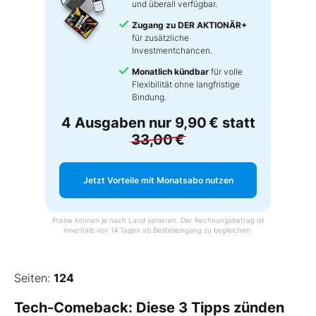
und überall verfügbar.
Zugang zu DER AKTIONÄR+
für zusätzliche
Investmentchancen.
Monatlich kündbar
für volle
Flexibilität ohne langfristige
Bindung.
4 Ausgaben nur
9,90 €
statt
33,00 €
Jetzt Vorteile mit Monatsabo nutzen
Preise können je nach Land variieren. Der Rechnungsbetrag ist
innerhalb von 14 Tagen ab Bestelleingang zu begleichen.
Seiten:
124
Tech-Comeback: Diese 3 Tipps zünden