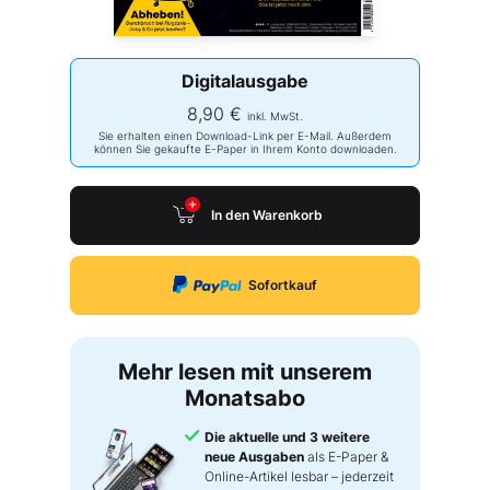
Digitalausgabe
8,90 €
inkl. MwSt.
Sie erhalten einen Download-Link per E-Mail. Außerdem
können Sie gekaufte E-Paper in Ihrem Konto downloaden.
In den Warenkorb
Sofortkauf
Mehr lesen mit unserem
Monatsabo
Die aktuelle und 3 weitere
neue Ausgaben
als E-Paper &
Online-Artikel lesbar – jederzeit