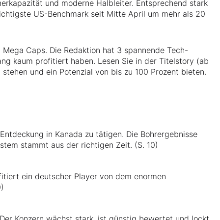
herkapazität und moderne Halbleiter. Entsprechend stark
wichtigste US-Benchmark seit Mitte April um mehr als 20
n Mega Caps. Die Redaktion hat 3 spannende Tech-
ang kaum profitiert haben. Lesen Sie in der Titelstory (ab
 stehen und ein Potenzial von bis zu 100 Prozent bieten.
 Entdeckung in Kanada zu tätigen. Die Bohrergebnisse
tem stammt aus der richtigen Zeit. (S. 10)
itiert ein deutscher Player von dem enormen
0)
Der Konzern wächst stark, ist günstig bewertet und lockt