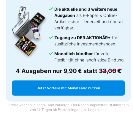
Die aktuelle und 3 weitere neue
Ausgaben
als E-Paper & Online-
Artikel lesbar – jederzeit und überall
verfügbar.
Zugang zu DER AKTIONÄR+
für
zusätzliche Investmentchancen.
Monatlich kündbar
für volle
Flexibilität ohne langfristige Bindung.
4 Ausgaben nur
9,90 €
statt
33,00 €
Jetzt Vorteile mit Monatsabo nutzen
Preise können je nach Land variieren. Der Rechnungsbetrag ist innerhalb
von 14 Tagen ab Bestelleingang zu begleichen.