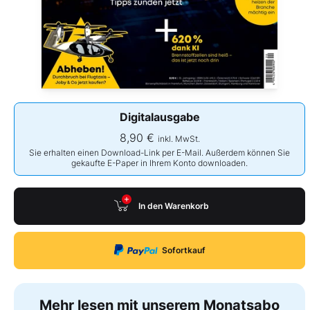
Digitalausgabe
8,90 €
inkl. MwSt.
Sie erhalten einen Download-Link per E-Mail. Außerdem können Sie
gekaufte E-Paper in Ihrem Konto downloaden.
In den Warenkorb
Sofortkauf
Mehr lesen mit unserem Monatsabo