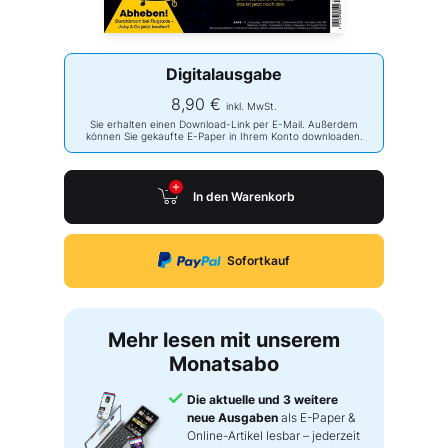
Digitalausgabe
8,90 €
inkl. MwSt.
Sie erhalten einen Download-Link per E-Mail. Außerdem
können Sie gekaufte E-Paper in Ihrem Konto downloaden.
In den Warenkorb
Sofortkauf
Mehr lesen mit unserem
Monatsabo
Die aktuelle und 3 weitere
neue Ausgaben
als E-Paper &
Online-Artikel lesbar – jederzeit