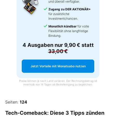
und überall verfügbar.
Zugang zu DER AKTIONÄR+
für zusätzliche
Investmentchancen.
Monatlich kündbar
für volle
Flexibilität ohne langfristige
Bindung.
4 Ausgaben nur
9,90 €
statt
33,00 €
Jetzt Vorteile mit Monatsabo nutzen
Preise können je nach Land variieren. Der Rechnungsbetrag ist
innerhalb von 14 Tagen ab Bestelleingang zu begleichen.
Seiten:
124
Tech-Comeback: Diese 3 Tipps zünden