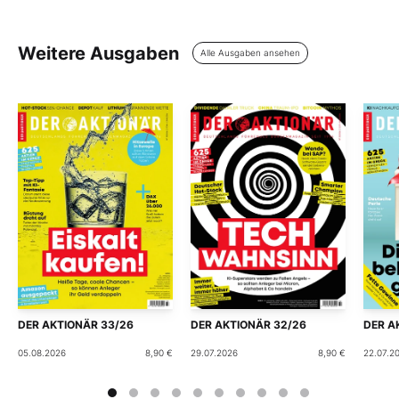
Weitere Ausgaben
Alle Ausgaben ansehen
DER AKTIONÄR 33/26
DER AKTIONÄR 32/26
DER A
05.08.2026
8,90 €
29.07.2026
8,90 €
22.07.2