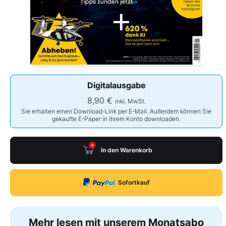
Digitalausgabe
8,90 €
inkl. MwSt.
Sie erhalten einen Download-Link per E-Mail. Außerdem können Sie
gekaufte E-Paper in Ihrem Konto downloaden.
In den Warenkorb
Sofortkauf
Mehr lesen mit unserem Monatsabo