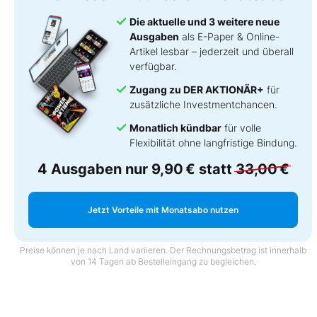
Die aktuelle und 3 weitere neue
Ausgaben
als E-Paper & Online-
Artikel lesbar – jederzeit und überall
verfügbar.
Zugang zu DER AKTIONÄR+
für
zusätzliche Investmentchancen.
Monatlich kündbar
für volle
Flexibilität ohne langfristige Bindung.
4 Ausgaben nur
9,90 €
statt
33,00 €
Jetzt Vorteile mit Monatsabo nutzen
Preise können je nach Land variieren. Der Rechnungsbetrag ist innerhalb
von 14 Tagen ab Bestelleingang zu begleichen.