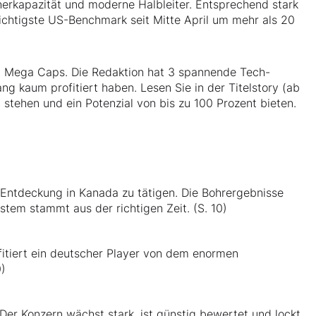
herkapazität und moderne Halbleiter. Entsprechend stark
wichtigste US-Benchmark seit Mitte April um mehr als 20
n Mega Caps. Die Redaktion hat 3 spannende Tech-
ang kaum profitiert haben. Lesen Sie in der Titelstory (ab
 stehen und ein Potenzial von bis zu 100 Prozent bieten.
 Entdeckung in Kanada zu tätigen. Die Bohrergebnisse
tem stammt aus der richtigen Zeit. (S. 10)
itiert ein deutscher Player von dem enormen
0)
Der Konzern wächst stark, ist günstig bewertet und lockt