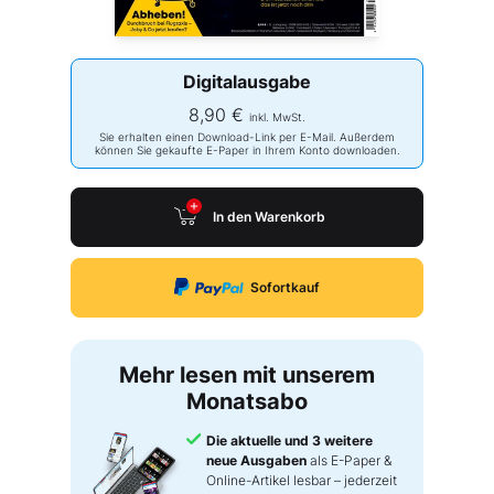
Digitalausgabe
8,90 €
inkl. MwSt.
Sie erhalten einen Download-Link per E-Mail. Außerdem
können Sie gekaufte E-Paper in Ihrem Konto downloaden.
In den Warenkorb
Sofortkauf
Mehr lesen mit unserem
Monatsabo
Die aktuelle und 3 weitere
neue Ausgaben
als E-Paper &
Online-Artikel lesbar – jederzeit