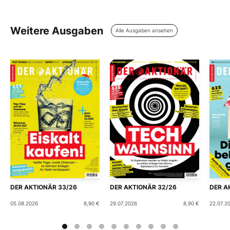
Weitere Ausgaben
Alle Ausgaben ansehen
DER AKTIONÄR 33/26
DER AKTIONÄR 32/26
DER A
05.08.2026
8,90 €
29.07.2026
8,90 €
22.07.2