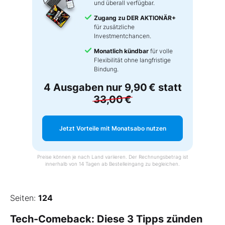
und überall verfügbar.
Zugang zu DER AKTIONÄR+
für zusätzliche
Investmentchancen.
Monatlich kündbar
für volle
Flexibilität ohne langfristige
Bindung.
4 Ausgaben nur
9,90 €
statt
33,00 €
Jetzt Vorteile mit Monatsabo nutzen
Preise können je nach Land variieren. Der Rechnungsbetrag ist
innerhalb von 14 Tagen ab Bestelleingang zu begleichen.
Seiten:
124
Tech-Comeback: Diese 3 Tipps zünden