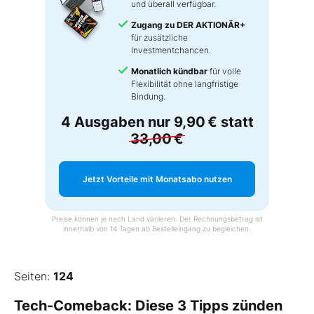
und überall verfügbar.
Zugang zu DER AKTIONÄR+
für zusätzliche
Investmentchancen.
Monatlich kündbar
für volle
Flexibilität ohne langfristige
Bindung.
4 Ausgaben nur
9,90 €
statt
33,00 €
Jetzt Vorteile mit Monatsabo nutzen
Preise können je nach Land variieren. Der Rechnungsbetrag ist
innerhalb von 14 Tagen ab Bestelleingang zu begleichen.
Seiten:
124
Tech-Comeback: Diese 3 Tipps zünden