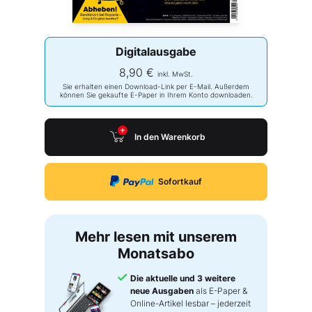
Digitalausgabe
8,90 €
inkl. MwSt.
Sie erhalten einen Download-Link per E-Mail. Außerdem
können Sie gekaufte E-Paper in Ihrem Konto downloaden.
In den Warenkorb
Sofortkauf
Mehr lesen mit unserem
Monatsabo
Die aktuelle und 3 weitere
neue Ausgaben
als E-Paper &
Online-Artikel lesbar – jederzeit