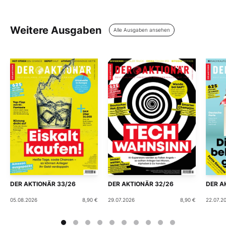
Weitere Ausgaben
Alle Ausgaben ansehen
DER AKTIONÄR 33/26
DER AKTIONÄR 32/26
DER A
05.08.2026
8,90 €
29.07.2026
8,90 €
22.07.2