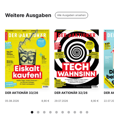
Weitere Ausgaben
Alle Ausgaben ansehen
DER AKTIONÄR 33/26
DER AKTIONÄR 32/26
DER A
05.08.2026
8,90 €
29.07.2026
8,90 €
22.07.2