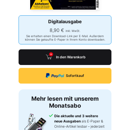
Digitalausgabe
8,90 €
inkl. MwSt.
Sie erhalten einen Download-Link per E-Mail. Außerdem
können Sie gekaufte E-Paper in Ihrem Konto downloaden.
In den Warenkorb
Sofortkauf
Mehr lesen mit unserem
Monatsabo
Die aktuelle und 3 weitere
neue Ausgaben
als E-Paper &
Online-Artikel lesbar – jederzeit