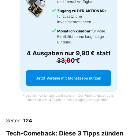
und überall verfügbar.
Zugang zu DER AKTIONÄR+
für zusätzliche
Investmentchancen.
Monatlich kündbar
für volle
Flexibilität ohne langfristige
Bindung.
4 Ausgaben nur
9,90 €
statt
33,00 €
Jetzt Vorteile mit Monatsabo nutzen
Preise können je nach Land variieren. Der Rechnungsbetrag ist
innerhalb von 14 Tagen ab Bestelleingang zu begleichen.
Seiten:
124
Tech-Comeback: Diese 3 Tipps zünden