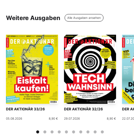
Weitere Ausgaben
Alle Ausgaben ansehen
DER AKTIONÄR 33/26
DER AKTIONÄR 32/26
DER A
05.08.2026
8,90 €
29.07.2026
8,90 €
22.07.2