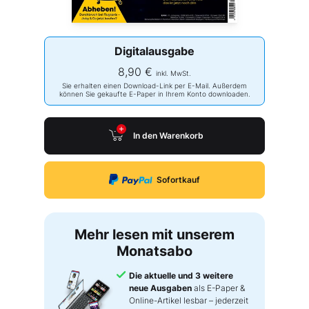
Digitalausgabe
8,90 €
inkl. MwSt.
Sie erhalten einen Download-Link per E-Mail. Außerdem
können Sie gekaufte E-Paper in Ihrem Konto downloaden.
In den Warenkorb
Sofortkauf
Mehr lesen mit unserem
Monatsabo
Die aktuelle und 3 weitere
neue Ausgaben
als E-Paper &
Online-Artikel lesbar – jederzeit