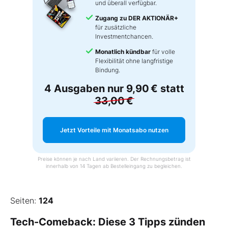
und überall verfügbar.
Zugang zu DER AKTIONÄR+
für zusätzliche
Investmentchancen.
Monatlich kündbar
für volle
Flexibilität ohne langfristige
Bindung.
4 Ausgaben nur
9,90 €
statt
33,00 €
Jetzt Vorteile mit Monatsabo nutzen
Preise können je nach Land variieren. Der Rechnungsbetrag ist
innerhalb von 14 Tagen ab Bestelleingang zu begleichen.
Seiten:
124
Tech-Comeback: Diese 3 Tipps zünden