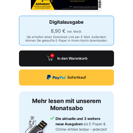
Digitalausgabe
8,90 €
inkl. MwSt.
Sie erhalten einen Download-Link per E-Mail. Außerdem
können Sie gekaufte E-Paper in Ihrem Konto downloaden.
In den Warenkorb
Sofortkauf
Mehr lesen mit unserem
Monatsabo
Die aktuelle und 3 weitere
neue Ausgaben
als E-Paper &
Online-Artikel lesbar – jederzeit