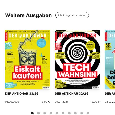
Weitere Ausgaben
Alle Ausgaben ansehen
DER AKTIONÄR 33/26
DER AKTIONÄR 32/26
DER A
05.08.2026
8,90 €
29.07.2026
8,90 €
22.07.2