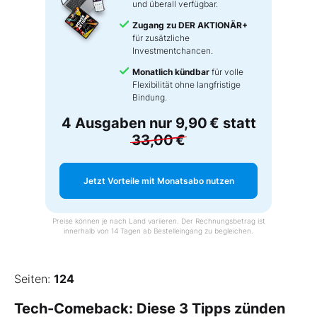
und überall verfügbar.
Zugang zu DER AKTIONÄR+
für zusätzliche
Investmentchancen.
Monatlich kündbar
für volle
Flexibilität ohne langfristige
Bindung.
4 Ausgaben nur
9,90 €
statt
33,00 €
Jetzt Vorteile mit Monatsabo nutzen
Preise können je nach Land variieren. Der Rechnungsbetrag ist
innerhalb von 14 Tagen ab Bestelleingang zu begleichen.
Seiten:
124
Tech-Comeback: Diese 3 Tipps zünden