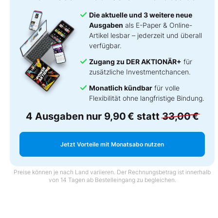
Die aktuelle und 3 weitere neue
Ausgaben
als E-Paper & Online-
Artikel lesbar – jederzeit und überall
verfügbar.
Zugang zu DER AKTIONÄR+
für
zusätzliche Investmentchancen.
Monatlich kündbar
für volle
Flexibilität ohne langfristige Bindung.
4 Ausgaben nur
9,90 €
statt
33,00 €
Jetzt Vorteile mit Monatsabo nutzen
Preise können je nach Land variieren. Der Rechnungsbetrag ist innerhalb
von 14 Tagen ab Bestelleingang zu begleichen.