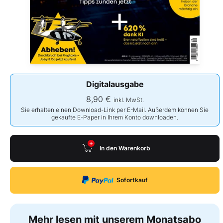
Digitalausgabe
8,90 €
inkl. MwSt.
Sie erhalten einen Download-Link per E-Mail. Außerdem können Sie
gekaufte E-Paper in Ihrem Konto downloaden.
In den Warenkorb
Sofortkauf
Mehr lesen mit unserem Monatsabo