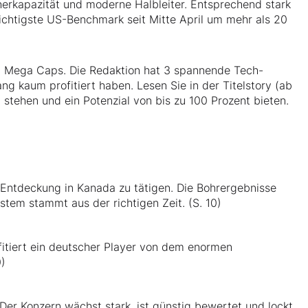
herkapazität und moderne Halbleiter. Entsprechend stark
wichtigste US-Benchmark seit Mitte April um mehr als 20
n Mega Caps. Die Redaktion hat 3 spannende Tech-
ang kaum profitiert haben. Lesen Sie in der Titelstory (ab
 stehen und ein Potenzial von bis zu 100 Prozent bieten.
 Entdeckung in Kanada zu tätigen. Die Bohrergebnisse
tem stammt aus der richtigen Zeit. (S. 10)
itiert ein deutscher Player von dem enormen
0)
Der Konzern wächst stark, ist günstig bewertet und lockt