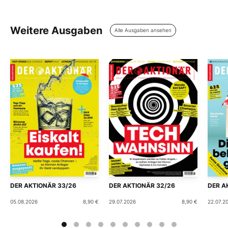
Weitere Ausgaben
Alle Ausgaben ansehen
DER AKTIONÄR 33/26
DER AKTIONÄR 32/26
DER A
05.08.2026
8,90 €
29.07.2026
8,90 €
22.07.2