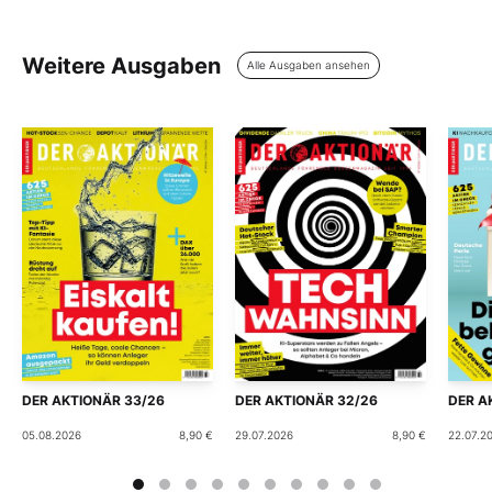
Weitere Ausgaben
Alle Ausgaben ansehen
DER AKTIONÄR 33/26
DER AKTIONÄR 32/26
DER A
05.08.2026
8,90 €
29.07.2026
8,90 €
22.07.2