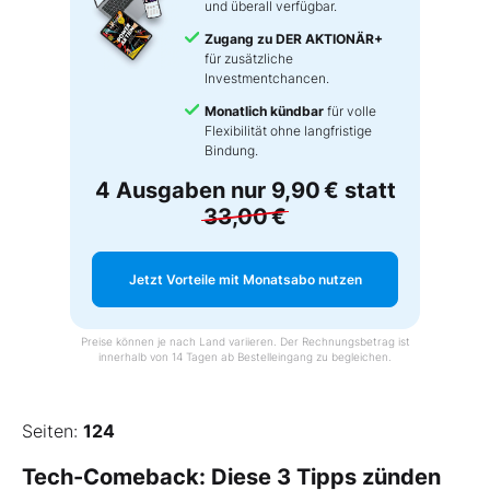
und überall verfügbar.
Zugang zu DER AKTIONÄR+
für zusätzliche
Investmentchancen.
Monatlich kündbar
für volle
Flexibilität ohne langfristige
Bindung.
4 Ausgaben nur
9,90 €
statt
33,00 €
Jetzt Vorteile mit Monatsabo nutzen
Preise können je nach Land variieren. Der Rechnungsbetrag ist
innerhalb von 14 Tagen ab Bestelleingang zu begleichen.
Seiten:
124
Tech-Comeback: Diese 3 Tipps zünden