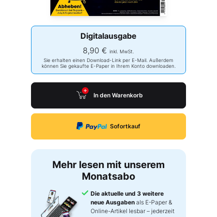
Digitalausgabe
8,90 €
inkl. MwSt.
Sie erhalten einen Download-Link per E-Mail. Außerdem
können Sie gekaufte E-Paper in Ihrem Konto downloaden.
In den Warenkorb
Sofortkauf
Mehr lesen mit unserem
Monatsabo
Die aktuelle und 3 weitere
neue Ausgaben
als E-Paper &
Online-Artikel lesbar – jederzeit