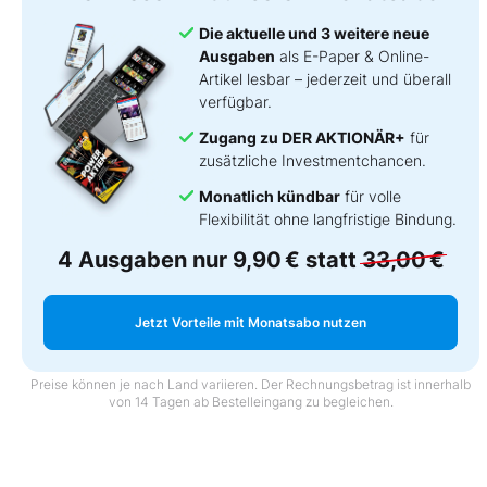
Die aktuelle und 3 weitere neue
Ausgaben
als E-Paper & Online-
Artikel lesbar – jederzeit und überall
verfügbar.
Zugang zu DER AKTIONÄR+
für
zusätzliche Investmentchancen.
Monatlich kündbar
für volle
Flexibilität ohne langfristige Bindung.
4 Ausgaben nur
9,90 €
statt
33,00 €
Jetzt Vorteile mit Monatsabo nutzen
Preise können je nach Land variieren. Der Rechnungsbetrag ist innerhalb
von 14 Tagen ab Bestelleingang zu begleichen.