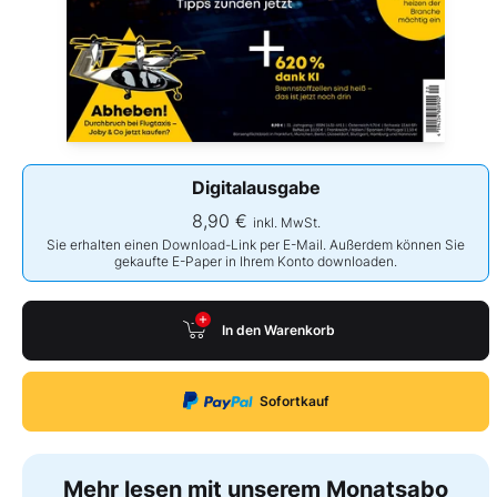
Digitalausgabe
8,90 €
inkl. MwSt.
Sie erhalten einen Download-Link per E-Mail. Außerdem können Sie
gekaufte E-Paper in Ihrem Konto downloaden.
In den Warenkorb
Sofortkauf
Mehr lesen mit unserem Monatsabo