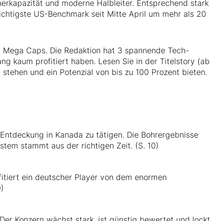
herkapazität und moderne Halbleiter. Entsprechend stark
wichtigste US-Benchmark seit Mitte April um mehr als 20
n Mega Caps. Die Redaktion hat 3 spannende Tech-
ang kaum profitiert haben. Lesen Sie in der Titelstory (ab
 stehen und ein Potenzial von bis zu 100 Prozent bieten.
 Entdeckung in Kanada zu tätigen. Die Bohrergebnisse
tem stammt aus der richtigen Zeit. (S. 10)
itiert ein deutscher Player von dem enormen
0)
Der Konzern wächst stark, ist günstig bewertet und lockt