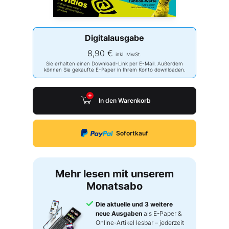
Digitalausgabe
8,90 €
inkl. MwSt.
Sie erhalten einen Download-Link per E-Mail. Außerdem
können Sie gekaufte E-Paper in Ihrem Konto downloaden.
In den Warenkorb
Sofortkauf
Mehr lesen mit unserem
Monatsabo
Die aktuelle und 3 weitere
neue Ausgaben
als E-Paper &
Online-Artikel lesbar – jederzeit