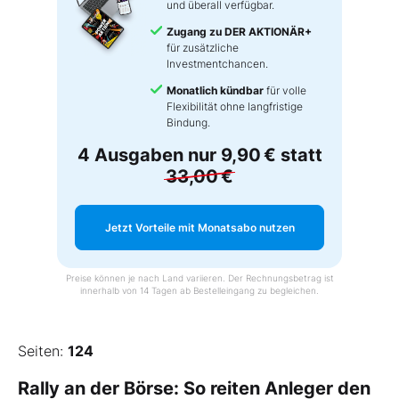
und überall verfügbar.
Zugang zu DER AKTIONÄR+
für zusätzliche
Investmentchancen.
Monatlich kündbar
für volle
Flexibilität ohne langfristige
Bindung.
4 Ausgaben nur
9,90 €
statt
33,00 €
Jetzt Vorteile mit Monatsabo nutzen
Preise können je nach Land variieren. Der Rechnungsbetrag ist
innerhalb von 14 Tagen ab Bestelleingang zu begleichen.
Seiten:
124
Rally an der Börse: So reiten Anleger den